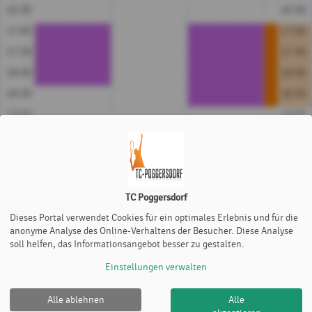
16:30
16:30
17:00
17:00
17:30
17:30
18:00
18:00
18:30
18:30
19:00
19:00
19:30
19:30
20:00
20:00
20:30
20:30
TC Poggersdorf
Platz 1
Platz 2
Platz 3
Platz
Dieses Portal verwendet Cookies für ein optimales Erlebnis und für die
Farben
anonyme Analyse des Online-Verhaltens der Besucher. Diese Analyse
VM
Mitglied
Equipment
soll helfen, das Informationsangebot besser zu gestalten.
Einstellungen verwalten
Alle ablehnen
Alle
TC Poggersdorf |
Impressum
|
Datenschutz- und