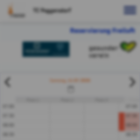
TC Poggersdorf
Reservierung Freiluft
11.07.2026
Samstag
Platz 1
Platz 2
Platz 3
Platz
07:00
07:00
07:30
07:30
08:00
08:00
08:30
08:30